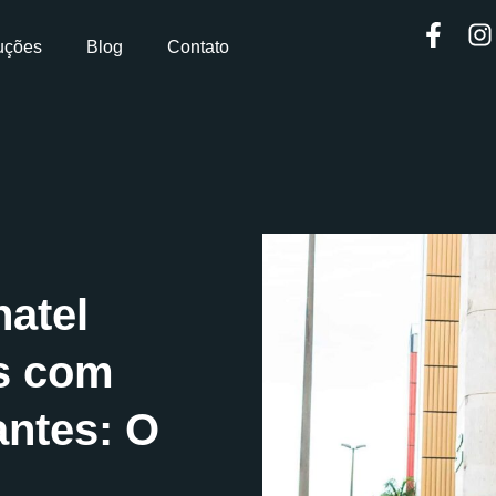
uções
Blog
Contato
atel
s com
antes: O