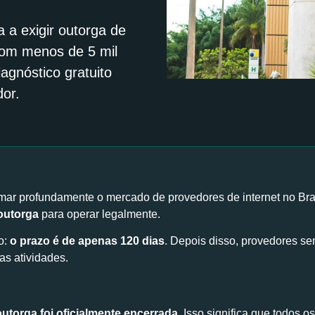
 a exigir outorga de
 com menos de 5 mil
agnóstico gratuito
dor.
ar profundamente o mercado de provedores de internet no Bra
outorga
para operar legalmente.
o:
o prazo é de apenas 120 dias
. Depois disso, provedores s
as atividades.
utorga foi oficialmente encerrada
. Isso significa que todos